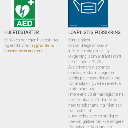
HJERTESTARTER
LOVPLIGTIG FORSIKRING
Klinikken har egen hjertestarter
Kære patient
og er tilknyttet
Trygfondens
Din tandlæge ønsker at
hjertestarternetværk
.
informere dig om en ny
lovgivning, som er trådt i kraft
den 1. januar 2025.
Alle privatpraktiserende
tandlæger skal nu tegne en
særlig patientskadeforsikring
for at sikre dig ved en eventuel
erstatningssag.
I mere end 30 år har regionerne
dækket skader i forbindelse
med tandbehandling. Men selv
om resten af
sundhedssektoren stadig er
dækket, gælder det ikke længere
for patienter hos landets